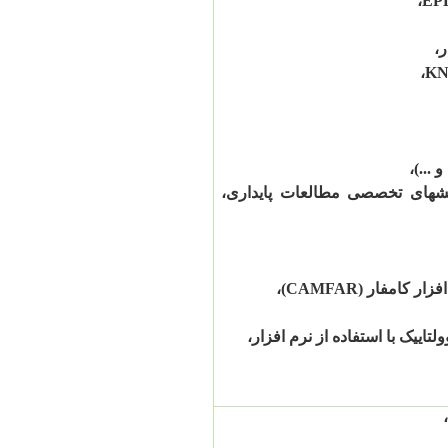
،
EP
ر،
،
K
...)،
ش­های تخصصی مطالعات پایداری،
فزار کامفار (
CAMFAR
)،
اییک با استفاده از نرم افزار،