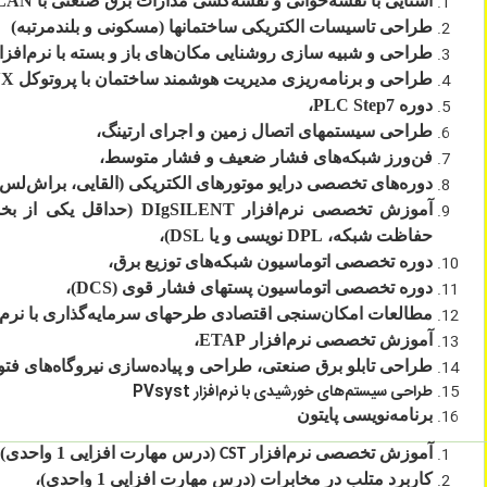
آشنایی با نقشه‌خوانی و نقشه‌کشی مدارات برق صنعتی با
LAN
طراحی تاسیسات الکتریکی ساختمان­ها (مسکونی و بلندمرتبه)
طراحی و شبیه ­سازی روشنایی مکان‌های باز و بسته با نرم­‌افزا
طراحی و برنامه‌­ریزی مدیریت هوشمند ساختمان با پروتوکل
NX
دوره
PLC Step7
،
طراحی سیستم­های اتصال زمین و اجرای ارتینگ،
فن­‌ورز شبکه­‌های فشار ضعیف و فشار متوسط،
دوره‌­های تخصصی درایو موتورهای الکتریکی (القایی، براش‌لس و 
آموزش تخصصی نرم‌­افزار
DIgSILENT
(حداقل یکی از بخ
حفاظت شبکه،
DPL
نویسی و یا
DSL
)،
دوره تخصصی اتوماسیون شبکه­‌های توزیع برق،
دوره تخصصی اتوماسیون پست­های فشار قوی (
DCS
)،
مطالعات امکا‌ن­‌سنجی اقتصادی طرح­های سرمایه­‌گذاری با نرم­‌ا
آموزش تخصصی نرم‌­افزار
ETAP
،
طراحی تابلو برق صنعتی، طراحی و پیاده‌سازی نیروگاه‌های فتوولت
طراحی سیستم‌های خورشیدی با نرم‌افزار PVsyst
برنامه‌نویسی پایتون
آموزش تخصصی نرم‌­افزار
(درس مهارت افزایی 1 واحدی)،
CST
کاربرد متلب در مخابرات (درس مهارت افزایی 1 واحدی)،